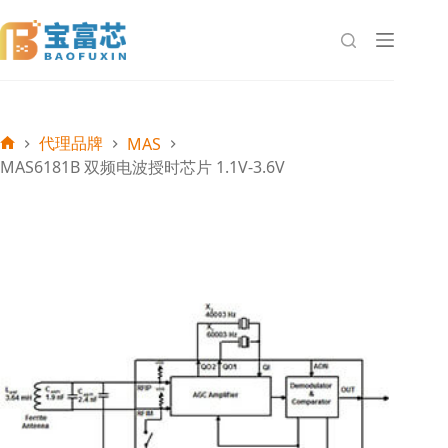
跳
至
内
容
代理品牌
MAS
首
MAS6181B 双频电波授时芯片 1.1V-3.6V
页