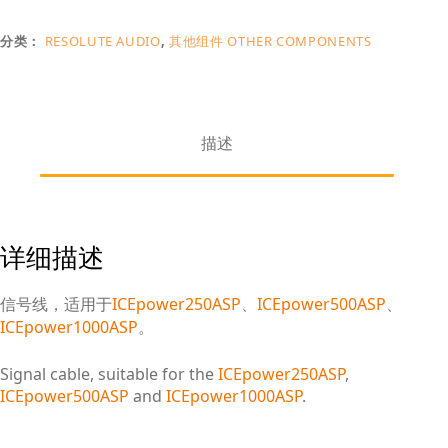
分类：
RESOLUTE AUDIO
,
其他组件 OTHER COMPONENTS
描述
详细描述
信号线，适用于
ICEpower250ASP
、
ICEpower500ASP
、
ICEpower1000ASP
。
Signal cable, suitable for the
ICEpower250ASP
,
ICEpower500ASP
and
ICEpower1000ASP
.