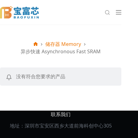
跳
至
内
容
储存器 Memory
首
异步快速 Asynchronous Fast SRAM
页
没有符合您要求的产品
联系我们
地址：深圳市宝安区西乡大道前海科创中心305